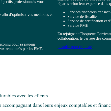
objectifs professionnels vous
répartis selon leur expertise dans q
Services financiers transact
e afin d’optimiser vos méthodes et
Service de fiscalité
Service de certification et 
Service PME
En rejoignant Choquette Corrivea
collaboration, le partage des con
econnu pour sa rigueur
postuler pour ce poste
jeux rencontrés par les PME.
durables avec les clients.
 les accompagnant dans leurs enjeux comptables et financ