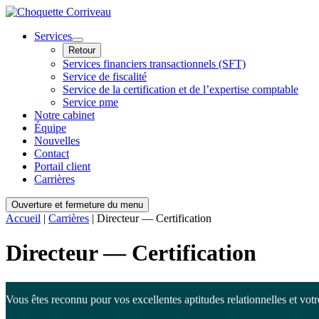
Services
Retour
Services financiers transactionnels (SFT)
Service de fiscalité
Service de la certification et de l’expertise comptable
Service pme
Notre cabinet
Équipe
Nouvelles
Contact
Portail client
Carrières
Ouverture et fermeture du menu
Accueil
|
Carrières
|
Directeur — Certification
Directeur
— Certification
Vous êtes reconnu pour vos excellentes aptitudes relationnelles et votre