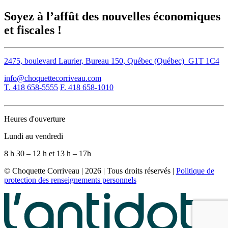
Soyez à l’affût des
nouvelles économiques
et fiscales !
2475, boulevard Laurier, Bureau 150, Québec (Québec) G1T 1C4
info@choquettecorriveau.com
T. 418 658-5555
F. 418 658-1010
Heures d'ouverture
Lundi au vendredi
8 h 30 – 12 h et 13 h – 17h
© Choquette Corriveau | 2026 | Tous droits réservés |
Politique de
protection des renseignements personnels